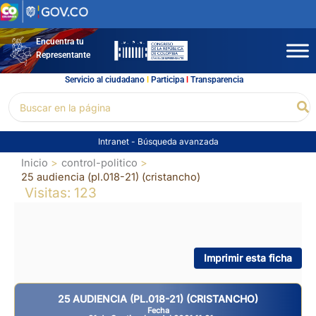
Ir
al
contenido
Encuentra tu
Representante
Servicio al ciudadano
l
Participa
l
Transparencia
Buscar
Bu
por:
Intranet
-
Búsqueda avanzada
Inicio
control-politico
25 audiencia (pl.018-21) (cristancho)
Visitas: 123
Imprimir esta ficha
25 AUDIENCIA (PL.018-21) (CRISTANCHO)
Fecha