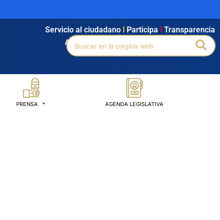
Servicio al ciudadano
l
Participa
l
Transparencia
Buscar
Bus
Agendamiento
l
Intranet
l
Búsqueda avanzada
por:
PRENSA
AGENDA LEGISLATIVA