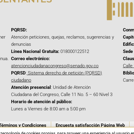
PQRSD:
Conm
mer
Atención peticiones, quejas, reclamos, sugerencias y
Capit
denuncias
Edifi
Línea Nacional Gratuita:
018000122512
Sede 
inua.
Correo electrónico:
Claus
atencionciudadanacongreso@senado.gov.co
Calle
PQRSD
:
Sistema derecho de petición (PQRSD)
Bibli
ciudadano
Carre
Atención presencial
: Unidad de Atención
Ciudadana del Congreso, Calle 11 No. 5 – 60 Nivel 3
Horario de atención al público:
Lunes a Viernes de 8:00 am a 5:00 pm
Términos y Condiciones
Encuesta satisfacción Página Web
a tecnología de cookies propias para proveer una experiencia al usuario 