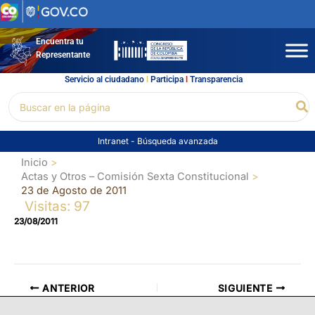
Ir
al
contenido
Encuentra tu
Representante
Servicio al ciudadano
l
Participa
l
Transparencia
Buscar
Bu
por:
Intranet
-
Búsqueda avanzada
Inicio
Actas y Otros – Comisión Sexta Constitucional
23 de Agosto de 2011
Visitas: 97
23/08/2011
ANTERIOR
SIGUIENTE