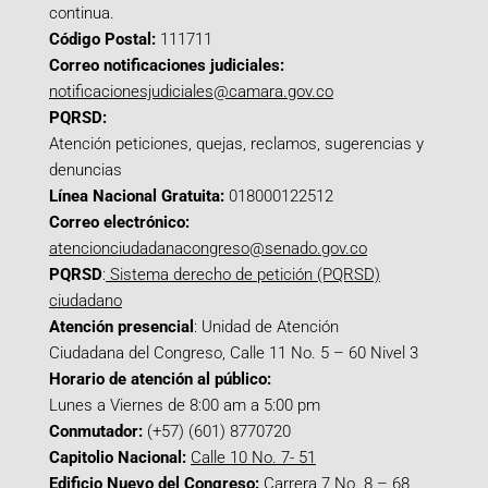
continua.
Código Postal:
111711
Correo notificaciones judiciales:
notificacionesjudiciales@camara.gov.co
PQRSD:
Atención peticiones, quejas, reclamos, sugerencias y
denuncias
Línea Nacional Gratuita:
018000122512
Correo electrónico:
atencionciudadanacongreso@senado.gov.co
PQRSD
:
Sistema derecho de petición (PQRSD)
ciudadano
Atención presencial
: Unidad de Atención
Ciudadana del Congreso, Calle 11 No. 5 – 60 Nivel 3
Horario de atención al público:
Lunes a Viernes de 8:00 am a 5:00 pm
Conmutador:
(+57) (601) 8770720
Capitolio Nacional:
Calle 10 No. 7- 51
Edificio Nuevo del Congreso:
Carrera 7 No. 8 – 68