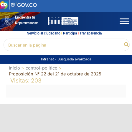
Ir
al
contenido
Encuentra tu
Representante
Servicio al ciudadano
l
Participa
l
Transparencia
Buscar
Bu
por:
Intranet
-
Búsqueda avanzada
Inicio
control-politico
Proposición N° 22 del 21 de octubre de 2025
Visitas: 203