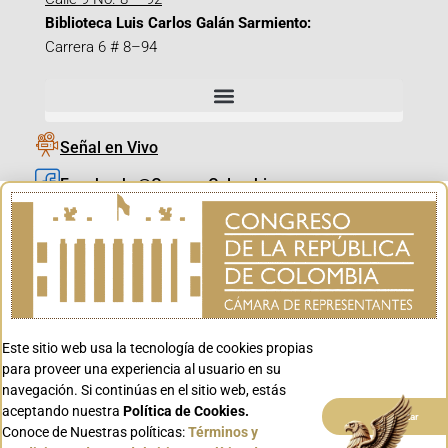
Biblioteca Luis Carlos Galán Sarmiento:
Carrera 6 # 8–94
Señal en Vivo
Facebook_@CamaraColombia
Instagram_@CamaraColombia
X_@CamaraColombia
Youtube_@CamaraColombia
Tiktok_@CamaraColombia
Este sitio web usa la tecnología de cookies propias
Youtube_@CanalCongreso
para proveer una experiencia al usuario en su
navegación. Si continúas en el sitio web, estás
aceptando nuestra
Política de Cookies.
Aceptar
Conoce de Nuestras políticas:
Términos y