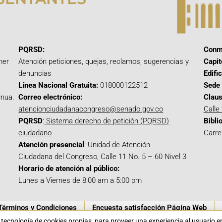
PQRSD:
Conm
mer
Atención peticiones, quejas, reclamos, sugerencias y
Capit
denuncias
Edifi
Línea Nacional Gratuita:
018000122512
Sede 
inua.
Correo electrónico:
Claus
atencionciudadanacongreso@senado.gov.co
Calle
PQRSD
:
Sistema derecho de petición (PQRSD)
Bibli
ciudadano
Carre
Atención presencial
: Unidad de Atención
Ciudadana del Congreso, Calle 11 No. 5 – 60 Nivel 3
Horario de atención al público:
Lunes a Viernes de 8:00 am a 5:00 pm
Términos y Condiciones
Encuesta satisfacción Página Web
a tecnología de cookies propias para proveer una experiencia al usuario 