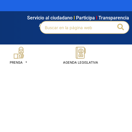
Servicio al ciudadano
l
Participa
l
Transparencia
Buscar
Bus
Agendamiento
l
Intranet
l
Búsqueda avanzada
por:
PRENSA
AGENDA LEGISLATIVA