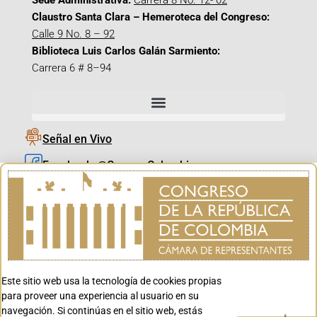
Sede Administrativa:
Carrera 8 No. 12- 02
Claustro Santa Clara – Hemeroteca del Congreso:
Calle 9 No. 8 – 92
Biblioteca Luis Carlos Galán Sarmiento:
Carrera 6 # 8–94
Señal en Vivo
Facebook_@CamaraColombia
Instagram_@CamaraColombia
X_@CamaraColombia
Youtube_@CamaraColombia
Tiktok_@CamaraColombia
Este sitio web usa la tecnología de cookies propias
Youtube_@CanalCongreso
para proveer una experiencia al usuario en su
navegación. Si continúas en el sitio web, estás