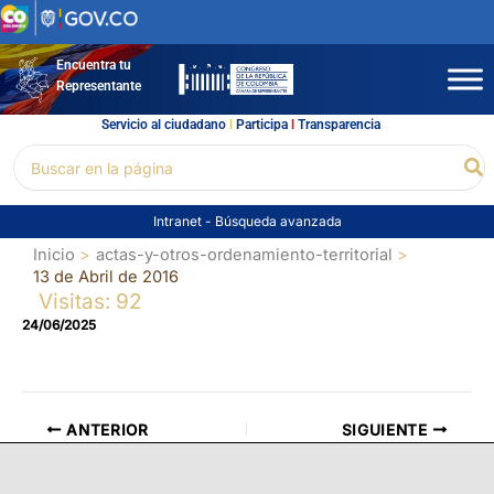
Ir
al
contenido
Encuentra tu
Representante
Servicio al ciudadano
l
Participa
l
Transparencia
Buscar
Bu
por:
Intranet
-
Búsqueda avanzada
Inicio
actas-y-otros-ordenamiento-territorial
13 de Abril de 2016
Visitas: 92
24/06/2025
ANTERIOR
SIGUIENTE