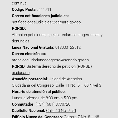
continua.
Código Postal:
111711
Correo notificaciones judiciales:
notificacionesjudiciales@camara.gov.co
PQRSD:
Atención peticiones, quejas, reclamos, sugerencias y
denuncias
Línea Nacional Gratuita:
018000122512
Correo electrónico:
atencionciudadanacongreso@senado.gov.co
PQRSD
:
Sistema derecho de petición (PQRSD)
ciudadano
Atención presencial
: Unidad de Atención
Ciudadana del Congreso, Calle 11 No. 5 – 60 Nivel 3
Horario de atención al público:
Lunes a Viernes de 8:00 am a 5:00 pm
Conmutador:
(+57) (601) 8770720
Capitolio Nacional:
Calle 10 No. 7- 51
Edificio Nuevo del Congreso:
Carrera 7 No. 8 – 68