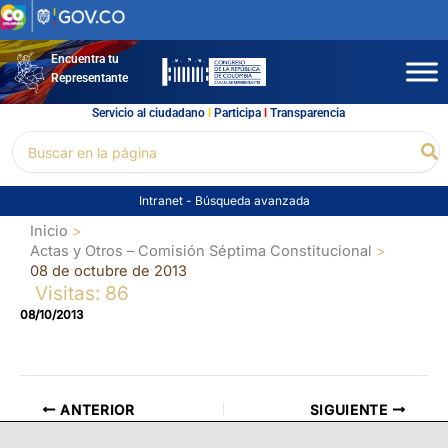
Ir
al
contenido
Encuentra tu
Representante
Servicio al ciudadano
l
Participa
l
Transparencia
Buscar
Bu
por:
Intranet
-
Búsqueda avanzada
Inicio
Actas y Otros – Comisión Séptima Constitucional
08 de octubre de 2013
Visitas: 86
08/10/2013
ANTERIOR
SIGUIENTE