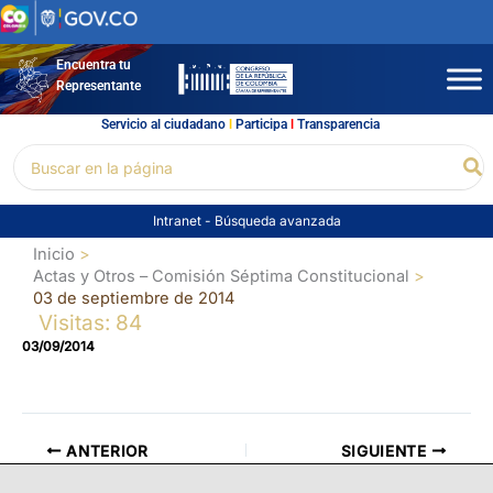
Ir
al
contenido
Encuentra tu
Representante
Servicio al ciudadano
l
Participa
l
Transparencia
Buscar
Bu
por:
Intranet
-
Búsqueda avanzada
Inicio
Actas y Otros – Comisión Séptima Constitucional
03 de septiembre de 2014
Visitas: 84
03/09/2014
ANTERIOR
SIGUIENTE