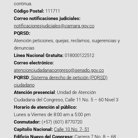
continua.
Código Postal:
111711
Correo notificaciones judiciales:
notificacionesjudiciales@camara.gov.co
PQRSD:
Atención peticiones, quejas, reclamos, sugerencias y
denuncias
Línea Nacional Gratuita:
018000122512
Correo electrónico:
atencionciudadanacongreso@senado.gov.co
PQRSD
:
Sistema derecho de petición (PQRSD)
ciudadano
Atención presencial
: Unidad de Atención
Ciudadana del Congreso, Calle 11 No. 5 – 60 Nivel 3
Horario de atención al público:
Lunes a Viernes de 8:00 am a 5:00 pm
Conmutador:
(+57) (601) 8770720
Capitolio Nacional:
Calle 10 No. 7- 51
Edificio Nuevo del Congreso:
Carrera 7 No. 8 – 68