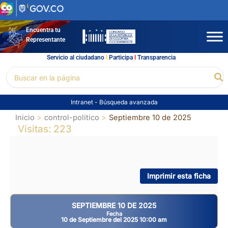
Ir
al
contenido
Encuentra tu
Representante
Servicio al ciudadano
l
Participa
l
Transparencia
Buscar
Bu
por:
Intranet
-
Búsqueda avanzada
Inicio
control-politico
Septiembre 10 de 2025
Visitas: 223
Imprimir esta ficha
SEPTIEMBRE 10 DE 2025
Fecha
10 de Septiembre del 2025 10:00 am