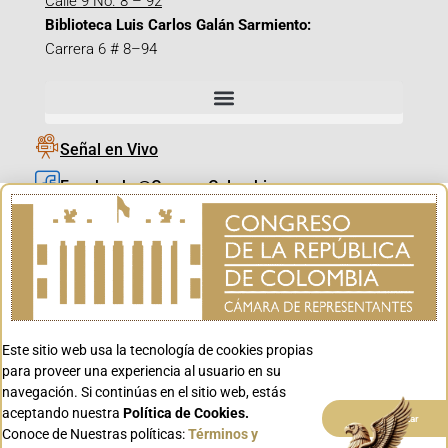
Calle 9 No. 8 – 92
Biblioteca Luis Carlos Galán Sarmiento:
Carrera 6 # 8–94
Señal en Vivo
Facebook_@CamaraColombia
Instagram_@CamaraColombia
X_@CamaraColombia
Youtube_@CamaraColombia
Tiktok_@CamaraColombia
Este sitio web usa la tecnología de cookies propias
Youtube_@CanalCongreso
para proveer una experiencia al usuario en su
navegación. Si continúas en el sitio web, estás
aceptando nuestra
Política de Cookies.
Aceptar
Conoce de Nuestras políticas:
Términos y