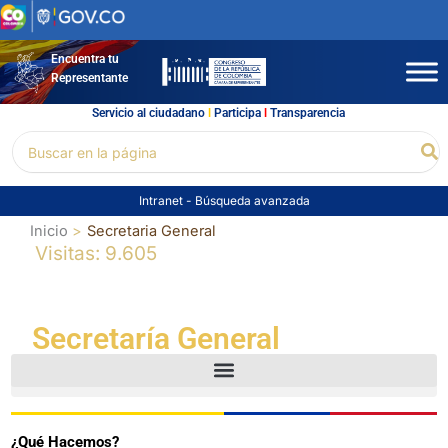
Ir
al
contenido
Encuentra tu
Representante
Servicio al ciudadano
l
Participa
l
Transparencia
Buscar
Bu
por:
Intranet
-
Búsqueda avanzada
Inicio
Secretaria General
Visitas: 9.605
Secretaría General
¿Qué Hacemos?