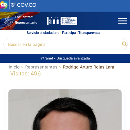
Ir
al
contenido
Encuentra tu
Representante
Servicio al ciudadano
l
Participa
l
Transparencia
Buscar
Bu
por:
Intranet
-
Búsqueda avanzada
Inicio
Representantes
Rodrigo Arturo Rojas Lara
Visitas: 496