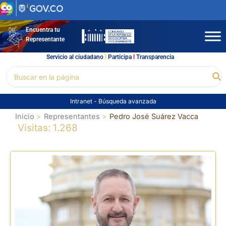
Ir
al
contenido
Encuentra tu
Representante
Servicio al ciudadano
l
Participa
l
Transparencia
Buscar
Bu
por:
Intranet
-
Búsqueda avanzada
Inicio
Representantes
Pedro José Suárez Vacca
Visitas: 1.268