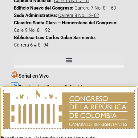
Capitolio Nacional:
Calle 10 No. 7- 51
Edificio Nuevo del Congreso:
Carrera 7 No. 8 – 68
Sede Administrativa:
Carrera 8 No. 12- 02
Claustro Santa Clara – Hemeroteca del Congreso:
Calle 9 No. 8 – 92
Biblioteca Luis Carlos Galán Sarmiento:
Carrera 6 # 8–94
Señal en Vivo
Facebook_@CamaraColombia
Instagram_@CamaraColombia
X_@CamaraColombia
Youtube_@CamaraColombia
Tiktok_@CamaraColombia
Este sitio web usa la tecnología de cookies propias