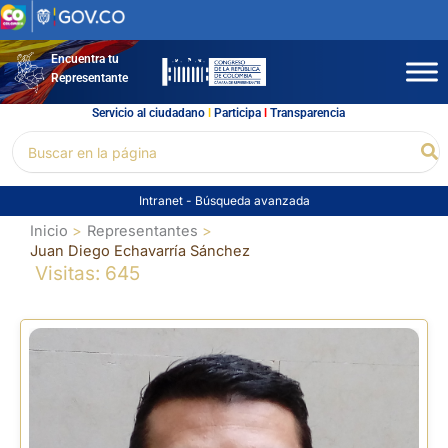
Ir
al
contenido
Encuentra tu
Representante
Servicio al ciudadano
l
Participa
l
Transparencia
Buscar
Bu
por:
Intranet
-
Búsqueda avanzada
Inicio
Representantes
Juan Diego Echavarría Sánchez
Visitas: 645