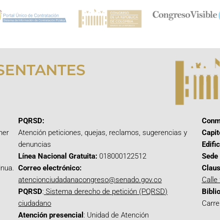
SENTANTES
PQRSD:
Conm
mer
Atención peticiones, quejas, reclamos, sugerencias y
Capit
denuncias
Edifi
Línea Nacional Gratuita:
018000122512
Sede 
inua.
Correo electrónico:
Claus
atencionciudadanacongreso@senado.gov.co
Calle
PQRSD
:
Sistema derecho de petición (PQRSD)
Bibli
ciudadano
Carre
Atención presencial
: Unidad de Atención