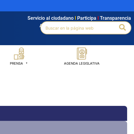
Servicio al ciudadano
l
Participa
l
Transparencia
Buscar
Bus
Agendamiento
l
Intranet
l
Búsqueda avanzada
por:
PRENSA
AGENDA LEGISLATIVA