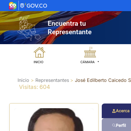
Ir
al
contenido
Encuentra tu
Representante
INICIO
CÁMARA
Inicio
Representantes
José Edilberto Caicedo 
Visitas: 604
Acerca
Perfil