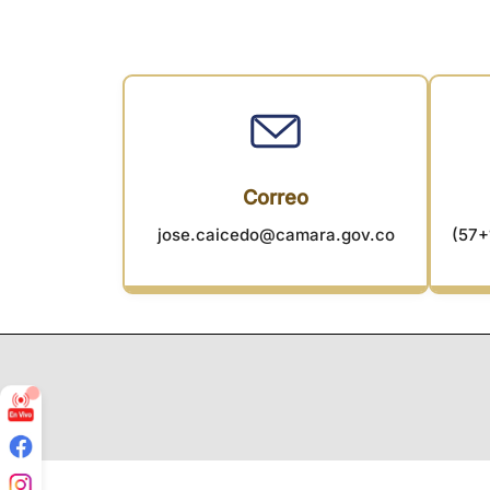
Correo
jose.caicedo@camara.gov.co
(57+