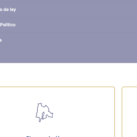
o de ley
Político
s