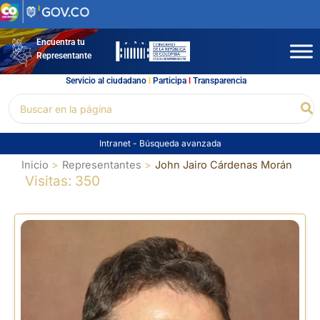
Ir
al
contenido
Encuentra tu
Representante
Servicio al ciudadano
l
Participa
l
Transparencia
Buscar
Bu
por:
Intranet
-
Búsqueda avanzada
Inicio
Representantes
John Jairo Cárdenas Morán
Visitas: 350