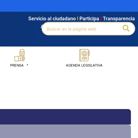
Servicio al ciudadano
l
Participa
l
Transparencia
Buscar
Bus
Agendamiento
l
Intranet
l
Búsqueda avanzada
por:
PRENSA
AGENDA LEGISLATIVA