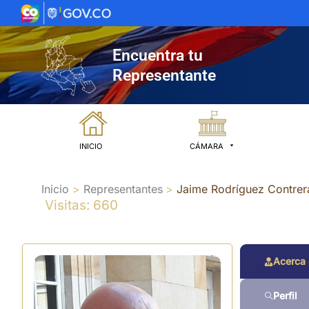
Ir
al
contenido
Encuentra tu
Representante
INICIO
CÁMARA
Inicio
Representantes
Jaime Rodríguez Contrer
Visitas: 660
Acerca
Perfil