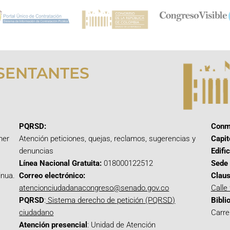
SENTANTES
PQRSD:
Conm
mer
Atención peticiones, quejas, reclamos, sugerencias y
Capit
denuncias
Edifi
Línea Nacional Gratuita:
018000122512
Sede 
inua.
Correo electrónico:
Claus
atencionciudadanacongreso@senado.gov.co
Calle
PQRSD
:
Sistema derecho de petición (PQRSD)
Bibli
ciudadano
Carre
Atención presencial
: Unidad de Atención