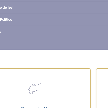
o de ley
Político
s