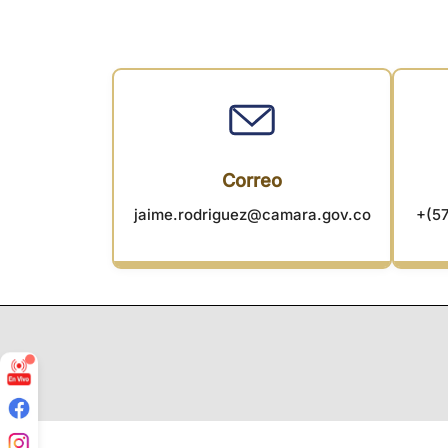
Correo
jaime.rodriguez@camara.gov.co
+(57