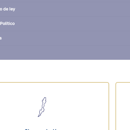
o de ley
Político
s