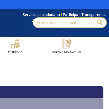
Servicio al ciudadano
l
Participa
l
Transparencia
Buscar
Bus
Agendamiento
l
Intranet
l
Búsqueda avanzada
por:
PRENSA
AGENDA LEGISLATIVA