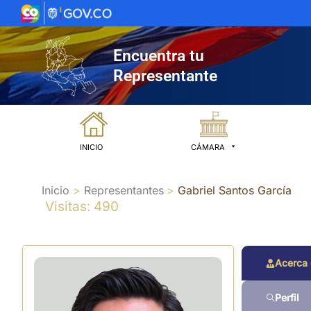
Ir
al
contenido
Encuentra tu
Representante
INICIO
CÁMARA
Inicio
Representantes
Gabriel Santos García
Visitas: 490
Acerca
Perfil