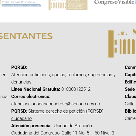
SENTANTES
PQRSD:
Conm
mer
Atención peticiones, quejas, reclamos, sugerencias y
Capit
denuncias
Edifi
Línea Nacional Gratuita:
018000122512
Sede 
inua.
Correo electrónico:
Claus
atencionciudadanacongreso@senado.gov.co
Calle
PQRSD
:
Sistema derecho de petición (PQRSD)
Bibli
ciudadano
Carre
Atención presencial
: Unidad de Atención
Ciudadana del Congreso, Calle 11 No. 5 – 60 Nivel 3