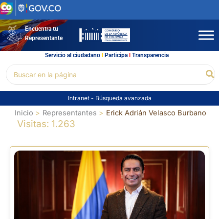
Ir
al
contenido
Encuentra tu
Representante
Servicio al ciudadano
l
Participa
l
Transparencia
Buscar
Bu
por:
Intranet
-
Búsqueda avanzada
Inicio
Representantes
Erick Adrián Velasco Burbano
Visitas: 1.263