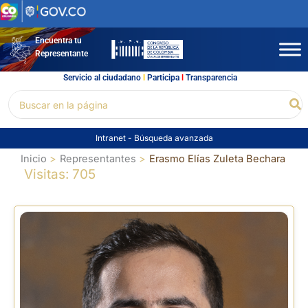
Ir
al
contenido
Encuentra tu
Representante
Servicio al ciudadano
l
Participa
l
Transparencia
Buscar
Bu
por:
Intranet
-
Búsqueda avanzada
Inicio
Representantes
Erasmo Elías Zuleta Bechara
Visitas: 705