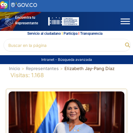
Ir
al
contenido
Encuentra tu
Representante
Servicio al ciudadano
l
Participa
l
Transparencia
Buscar
Bu
por:
Intranet
-
Búsqueda avanzada
Inicio
Representantes
Elizabeth Jay-Pang Díaz
Visitas: 1.168