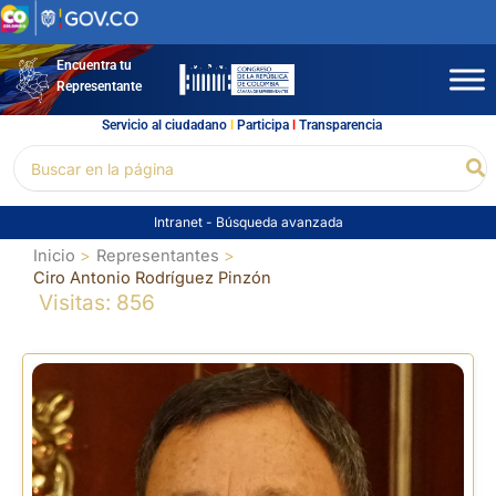
Ir
al
contenido
Encuentra tu
Representante
Servicio al ciudadano
l
Participa
l
Transparencia
Buscar
Bu
por:
Intranet
-
Búsqueda avanzada
Inicio
Representantes
Ciro Antonio Rodríguez Pinzón
Visitas: 856