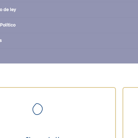
o de ley
Político
s