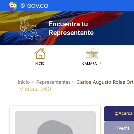
Ir
al
contenido
Encuentra tu
Representante
INICIO
CÁMARA
Inicio
Representantes
Carlos Augusto Rojas Ort
Visitas: 360
Acerca
Perfil