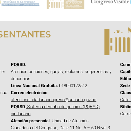
SENTANTES
PQRSD:
Conm
mer
Atención peticiones, quejas, reclamos, sugerencias y
Capit
denuncias
Edifi
Línea Nacional Gratuita:
018000122512
Sede 
inua.
Correo electrónico:
Claus
atencionciudadanacongreso@senado.gov.co
Calle
PQRSD
:
Sistema derecho de petición (PQRSD)
Bibli
ciudadano
Carre
Atención presencial
: Unidad de Atención
Ciudadana del Congreso, Calle 11 No. 5 – 60 Nivel 3