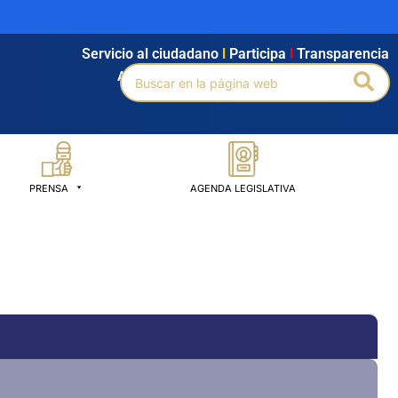
Servicio al ciudadano
l
Participa
l
Transparencia
Buscar
Bus
Agendamiento
l
Intranet
l
Búsqueda avanzada
por:
PRENSA
AGENDA LEGISLATIVA