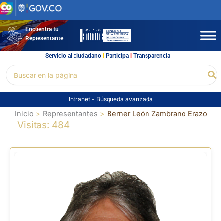
Ir
al
contenido
Encuentra tu
Representante
Servicio al ciudadano
l
Participa
l
Transparencia
Buscar
Bu
por:
Intranet
-
Búsqueda avanzada
Inicio
Representantes
Berner León Zambrano Erazo
Visitas: 484