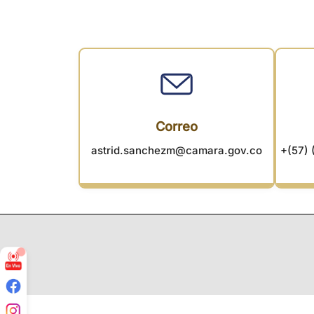
Correo
astrid.sanchezm@camara.gov.co
+(57) 