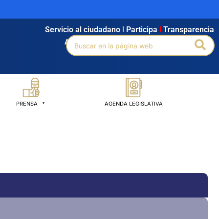
Servicio al ciudadano
l
Participa
l
Transparencia
Buscar
Bus
Agendamiento
l
Intranet
l
Búsqueda avanzada
por:
PRENSA
AGENDA LEGISLATIVA