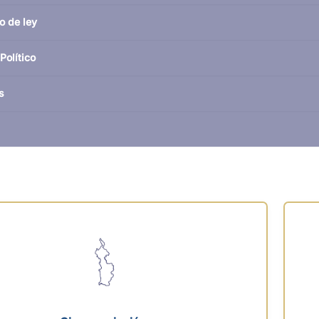
o de ley
Político
s