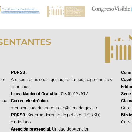
SENTANTES
PQRSD:
Conm
mer
Atención peticiones, quejas, reclamos, sugerencias y
Capit
denuncias
Edifi
Línea Nacional Gratuita:
018000122512
Sede 
inua.
Correo electrónico:
Claus
atencionciudadanacongreso@senado.gov.co
Calle
PQRSD
:
Sistema derecho de petición (PQRSD)
Bibli
ciudadano
Carre
Atención presencial
: Unidad de Atención