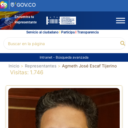
Ir
al
contenido
Encuentra tu
Representante
Servicio al ciudadano
l
Participa
l
Transparencia
Buscar
Bu
por:
Intranet
-
Búsqueda avanzada
Inicio
Representantes
Agmeth José Escaf Tijerino
Visitas: 1.746