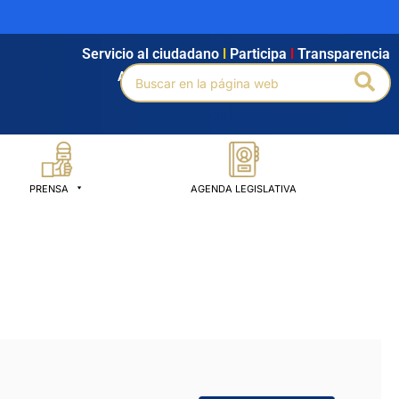
Servicio al ciudadano
l
Participa
l
Transparencia
Buscar
Bus
Agendamiento
l
Intranet
l
Búsqueda avanzada
por:
PRENSA
AGENDA LEGISLATIVA