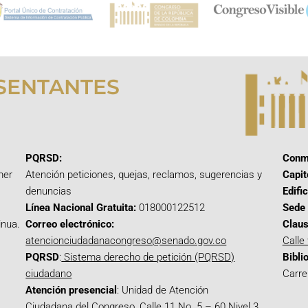
SENTANTES
PQRSD:
Conm
mer
Atención peticiones, quejas, reclamos, sugerencias y
Capit
denuncias
Edifi
Línea Nacional Gratuita:
018000122512
Sede 
inua.
Correo electrónico:
Claus
atencionciudadanacongreso@senado.gov.co
Calle
PQRSD
:
Sistema derecho de petición (PQRSD)
Bibli
ciudadano
Carre
Atención presencial
: Unidad de Atención
Ciudadana del Congreso, Calle 11 No. 5 – 60 Nivel 3