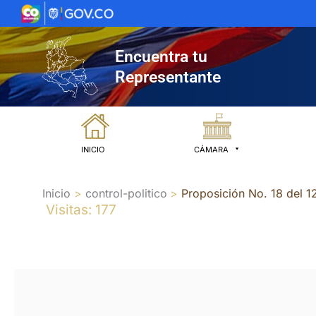
Ir
al
contenido
Encuentra tu
Representante
INICIO
CÁMARA
Inicio
control-politico
Proposición No. 18 del 
Visitas: 177