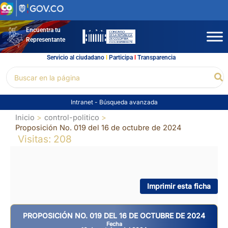
Ir
al
contenido
Encuentra tu
Representante
Servicio al ciudadano
l
Participa
l
Transparencia
Buscar
Bu
por:
Intranet
-
Búsqueda avanzada
Inicio
control-politico
Proposición No. 019 del 16 de octubre de 2024
Visitas: 208
Imprimir esta ficha
PROPOSICIÓN NO. 019 DEL 16 DE OCTUBRE DE 2024
Fecha