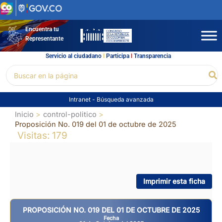
Ir
al
contenido
Encuentra tu
Representante
Servicio al ciudadano
l
Participa
l
Transparencia
Buscar
Bu
por:
Intranet
-
Búsqueda avanzada
Inicio
control-politico
Proposición No. 019 del 01 de octubre de 2025
Visitas: 179
Imprimir esta ficha
PROPOSICIÓN NO. 019 DEL 01 DE OCTUBRE DE 2025
Fecha