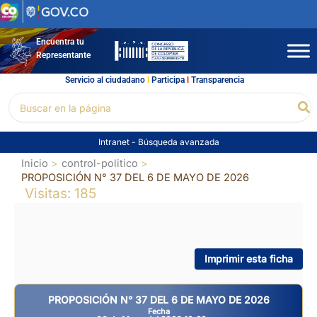
Ir
al
contenido
Encuentra tu
Representante
Servicio al ciudadano
l
Participa
l
Transparencia
Buscar
Bu
por:
Intranet
-
Búsqueda avanzada
Inicio
control-politico
PROPOSICIÓN N° 37 DEL 6 DE MAYO DE 2026
Visitas: 185
Imprimir esta ficha
PROPOSICIÓN N° 37 DEL 6 DE MAYO DE 2026
Fecha