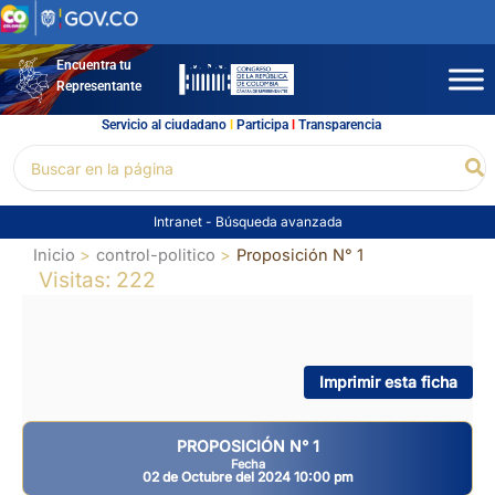
Ir
al
contenido
Encuentra tu
Representante
Servicio al ciudadano
l
Participa
l
Transparencia
Buscar
Bu
por:
Intranet
-
Búsqueda avanzada
Inicio
control-politico
Proposición N° 1
Visitas: 222
Imprimir esta ficha
PROPOSICIÓN N° 1
Fecha
02 de Octubre del 2024 10:00 pm