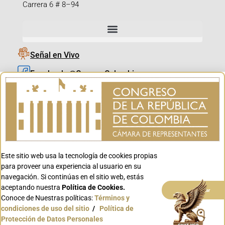
Carrera 6 # 8–94
Señal en Vivo
Facebook_@CamaraColombia
Instagram_@CamaraColombia
X_@CamaraColombia
Youtube_@CamaraColombia
Tiktok_@CamaraColombia
Este sitio web usa la tecnología de cookies propias
Youtube_@CanalCongreso
para proveer una experiencia al usuario en su
navegación. Si continúas en el sitio web, estás
aceptando nuestra
Política de Cookies.
Aceptar
Conoce de Nuestras políticas:
Términos y
condiciones de uso del sitio
/
Política de
Conoce GOV.CO
Protección de Datos Personales