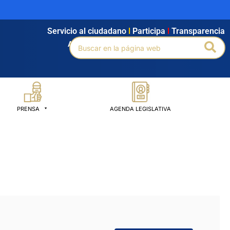
Servicio al ciudadano
l
Participa
l
Transparencia
Buscar
Bus
Agendamiento
l
Intranet
l
Búsqueda avanzada
por:
PRENSA
AGENDA LEGISLATIVA