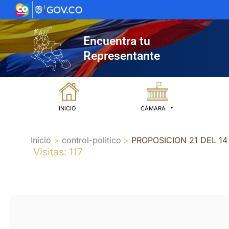
Ir
al
contenido
Encuentra tu
Representante
INICIO
CÁMARA
Inicio
control-politico
PROPOSICION 21 DEL 14
Visitas: 117