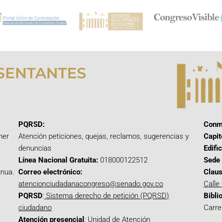
SENTANTES
PQRSD:
Conm
mer
Atención peticiones, quejas, reclamos, sugerencias y
Capit
denuncias
Edifi
Línea Nacional Gratuita:
018000122512
Sede 
inua.
Correo electrónico:
Claus
atencionciudadanacongreso@senado.gov.co
Calle
PQRSD
:
Sistema derecho de petición (PQRSD)
Bibli
ciudadano
Carre
Atención presencial
: Unidad de Atención