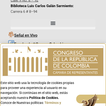
Calle 9 No. 8 – 92
Biblioteca Luis Carlos Galán Sarmiento:
Carrera 6 # 8–94
Señal en Vivo
Facebook_@CamaraColombia
Instagram_@CamaraColombia
X_@CamaraColombia
Youtube_@CamaraColombia
Tiktok_@CamaraColombia
Este sitio web usa la tecnología de cookies propias
Youtube_@CanalCongreso
para proveer una experiencia al usuario en su
navegación. Si continúas en el sitio web, estás
aceptando nuestra
Política de Cookies.
Aceptar
Conoce de Nuestras políticas:
Términos y