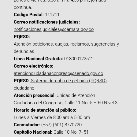
Lunes a viernes, 8:30 a.m. a 4:30 p.m., jornada
continua.
Código Postal:
111711
Correo notificaciones judiciales:
notificacionesjudiciales@camara.gov.co
PQRSD:
Atención peticiones, quejas, reclamos, sugerencias y
denuncias
Línea Nacional Gratuita:
018000122512
Correo electrónico:
atencionciudadanacongreso@senado.gov.co
PQRSD
:
Sistema derecho de petición (PQRSD)
ciudadano
Atención presencial
: Unidad de Atención
Ciudadana del Congreso, Calle 11 No. 5 – 60 Nivel 3
Horario de atención al público:
Lunes a Viernes de 8:00 am a 5:00 pm
Conmutador:
(+57) (601) 8770720
Capitolio Nacional:
Calle 10 No. 7- 51