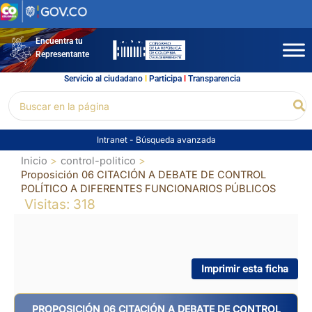
Ir
al
contenido
Encuentra tu
Representante
Servicio al ciudadano
l
Participa
l
Transparencia
Buscar
Bu
por:
Intranet
-
Búsqueda avanzada
Inicio
control-politico
Proposición 06 CITACIÓN A DEBATE DE CONTROL
POLÍTICO A DIFERENTES FUNCIONARIOS PÚBLICOS
Visitas: 318
Imprimir esta ficha
PROPOSICIÓN 06 CITACIÓN A DEBATE DE CONTROL