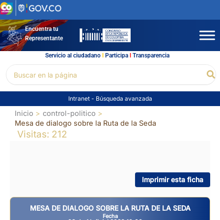
Ir
al
contenido
Encuentra tu
Representante
Servicio al ciudadano
l
Participa
l
Transparencia
Buscar
Bu
por:
Intranet
-
Búsqueda avanzada
Inicio
control-politico
Mesa de dialogo sobre la Ruta de la Seda
Visitas: 212
Imprimir esta ficha
MESA DE DIALOGO SOBRE LA RUTA DE LA SEDA
Fecha