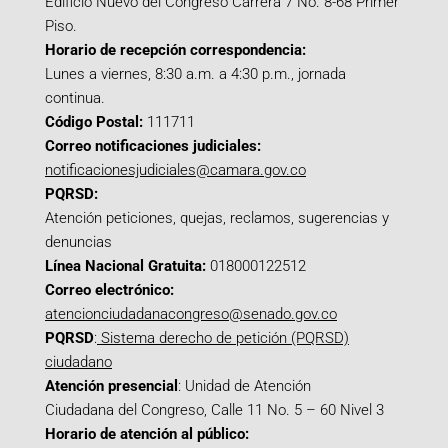
Edificio Nuevo del Congreso Carrera 7 No. 8-68 Primer
Piso.
Horario de recepción correspondencia:
Lunes a viernes, 8:30 a.m. a 4:30 p.m., jornada
continua.
Código Postal:
111711
Correo notificaciones judiciales:
notificacionesjudiciales@camara.gov.co
PQRSD:
Atención peticiones, quejas, reclamos, sugerencias y
denuncias
Línea Nacional Gratuita:
018000122512
Correo electrónico:
atencionciudadanacongreso@senado.gov.co
PQRSD
:
Sistema derecho de petición (PQRSD)
ciudadano
Atención presencial
: Unidad de Atención
Ciudadana del Congreso, Calle 11 No. 5 – 60 Nivel 3
Horario de atención al público: