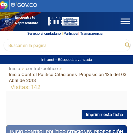
Ir
al
contenido
Encuentra tu
Representante
Servicio al ciudadano
l
Participa
l
Transparencia
Buscar
Bu
por:
Intranet
-
Búsqueda avanzada
Inicio
control-politico
Inicio Control Político Citaciones Proposición 125 del 03
Abril de 2013
Visitas: 142
Imprimir esta ficha
INICIO CONTROL POLÍTICO CITACIONES PROPOSICIÓN