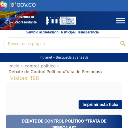
Ir
al
contenido
Encuentra tu
Representante
Servicio al ciudadano
l
Participa
l
Transparencia
Buscar
Bu
por:
Intranet
-
Búsqueda avanzada
Inicio
control-politico
Debate de Control Político «Trata de Personas»
Visitas: 198
Imprimir esta ficha
DEBATE DE CONTROL POLÍTICO "TRATA DE
PERSONAS"