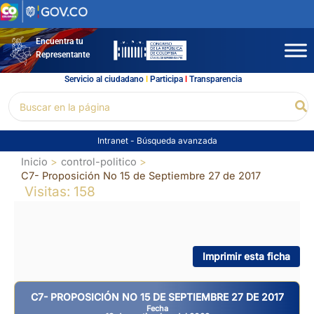
Ir
al
contenido
Encuentra tu
Representante
Servicio al ciudadano
l
Participa
l
Transparencia
Buscar
Bu
por:
Intranet
-
Búsqueda avanzada
Inicio
control-politico
C7- Proposición No 15 de Septiembre 27 de 2017
Visitas: 158
Imprimir esta ficha
C7- PROPOSICIÓN NO 15 DE SEPTIEMBRE 27 DE 2017
Fecha