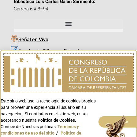
Biblioteca Luis Carlos Galán Sarmiento:
Carrera 6 # 8–94
Señal en Vivo
Facebook_@CamaraColombia
Instagram_@CamaraColombia
X_@CamaraColombia
Youtube_@CamaraColombia
Tiktok_@CamaraColombia
Este sitio web usa la tecnología de cookies propias
Youtube_@CanalCongreso
para proveer una experiencia al usuario en su
navegación. Si continúas en el sitio web, estás
aceptando nuestra
Política de Cookies.
Aceptar
Conoce de Nuestras políticas:
Términos y
condiciones de uso del sitio
/
Política de
Conoce GOV.CO