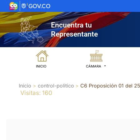
Ir
al
contenido
Encuentra tu
Representante
INICIO
CÁMARA
Inicio
control-politico
C6 Proposición 01 del 25
Visitas: 160