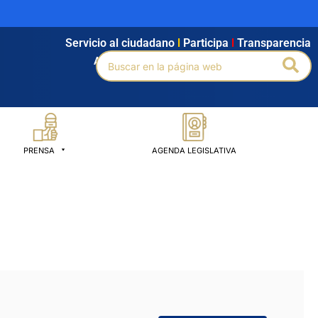
Servicio al ciudadano
l
Participa
l
Transparencia
Buscar
Bus
Agendamiento
l
Intranet
l
Búsqueda avanzada
por:
PRENSA
AGENDA LEGISLATIVA