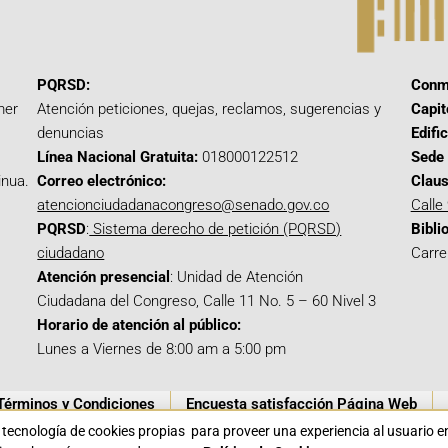
PQRSD:
Conm
mer
Atención peticiones, quejas, reclamos, sugerencias y
Capit
denuncias
Edifi
Línea Nacional Gratuita:
018000122512
Sede 
inua.
Correo electrónico:
Claus
atencionciudadanacongreso@senado.gov.co
Calle
PQRSD
:
Sistema derecho de petición (PQRSD)
Bibli
ciudadano
Carre
Atención presencial
: Unidad de Atención
Ciudadana del Congreso, Calle 11 No. 5 – 60 Nivel 3
Horario de atención al público:
Lunes a Viernes de 8:00 am a 5:00 pm
Términos y Condiciones
Encuesta satisfacción Página Web
a tecnología de cookies propias para proveer una experiencia al usuario 