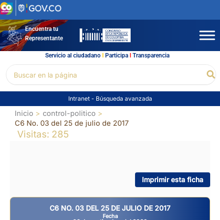
Ir
al
contenido
Encuentra tu
Representante
Servicio al ciudadano
l
Participa
l
Transparencia
Buscar
Bu
por:
Intranet
-
Búsqueda avanzada
Inicio
control-politico
C6 No. 03 del 25 de julio de 2017
Visitas: 285
Imprimir esta ficha
C6 NO. 03 DEL 25 DE JULIO DE 2017
Fecha