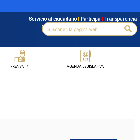
Servicio al ciudadano
l
Participa
l
Transparencia
Buscar
Bus
Agendamiento
l
Intranet
l
Búsqueda avanzada
por:
PRENSA
AGENDA LEGISLATIVA