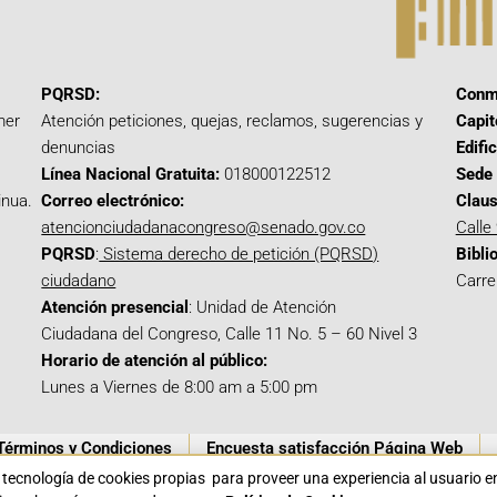
PQRSD:
Conm
mer
Atención peticiones, quejas, reclamos, sugerencias y
Capit
denuncias
Edifi
Línea Nacional Gratuita:
018000122512
Sede 
inua.
Correo electrónico:
Claus
atencionciudadanacongreso@senado.gov.co
Calle
PQRSD
:
Sistema derecho de petición (PQRSD)
Bibli
ciudadano
Carre
Atención presencial
: Unidad de Atención
Ciudadana del Congreso, Calle 11 No. 5 – 60 Nivel 3
Horario de atención al público:
Lunes a Viernes de 8:00 am a 5:00 pm
Términos y Condiciones
Encuesta satisfacción Página Web
a tecnología de cookies propias para proveer una experiencia al usuario 