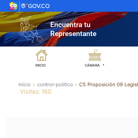
Ir
al
contenido
Encuentra tu
Representante
INICIO
CÁMARA
Inicio
control-politico
C5 Proposición 09 Legis
Visitas: 160