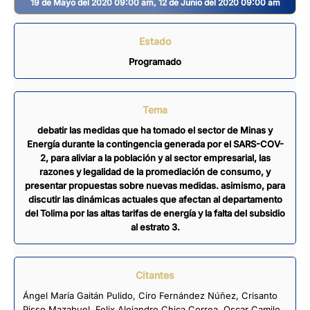
19 de Mayo del 2020 09:00 am, 12 de Junio del 2020 09:00 am
Estado
Programado
Tema
debatir las medidas que ha tomado el sector de Minas y
Energía durante la contingencia generada por el SARS-COV-
2, para aliviar a la población y al sector empresarial, las
razones y legalidad de la promediación de consumo, y
presentar propuestas sobre nuevas medidas. asimismo, para
discutir las dinámicas actuales que afectan al departamento
del Tolima por las altas tarifas de energía y la falta del subsidio
al estrato 3.
Citantes
Ángel María Gaitán Pulido
,
Ciro Fernández Núñez
,
Crisanto
Pisso Mazabuel
,
Felix Alejandro Chica Correa
,
Oscar Camilo