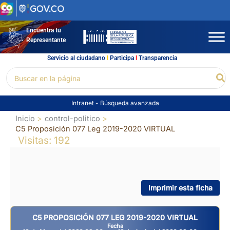
Ir
al
contenido
Encuentra tu
Representante
Servicio al ciudadano
l
Participa
l
Transparencia
Buscar
Bu
por:
Intranet
-
Búsqueda avanzada
Inicio
control-politico
C5 Proposición 077 Leg 2019-2020 VIRTUAL
Visitas: 192
Imprimir esta ficha
C5 PROPOSICIÓN 077 LEG 2019-2020 VIRTUAL
Fecha