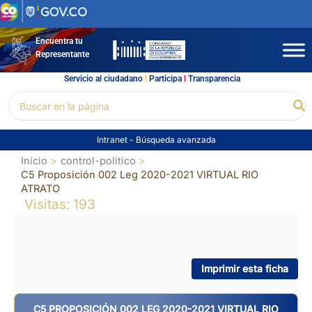
Ir
al
contenido
Encuentra tu
Representante
Servicio al ciudadano
l
Participa
l
Transparencia
Buscar
Bu
por:
Intranet
-
Búsqueda avanzada
Inicio
control-politico
C5 Proposición 002 Leg 2020-2021 VIRTUAL RIO
ATRATO
Visitas: 193
Imprimir esta ficha
C5 PROPOSICIÓN 002 LEG 2020-2021 VIRTUAL RIO