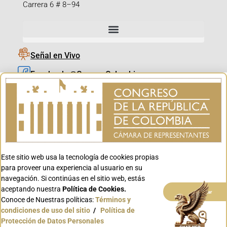
Carrera 6 # 8–94
Señal en Vivo
Facebook_@CamaraColombia
Instagram_@CamaraColombia
X_@CamaraColombia
Youtube_@CamaraColombia
Tiktok_@CamaraColombia
Este sitio web usa la tecnología de cookies propias
Youtube_@CanalCongreso
para proveer una experiencia al usuario en su
navegación. Si continúas en el sitio web, estás
aceptando nuestra
Política de Cookies.
Aceptar
Conoce de Nuestras políticas:
Términos y
condiciones de uso del sitio
/
Política de
Conoce GOV.CO
Protección de Datos Personales