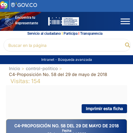
Ir
al
contenido
Encuentra tu
Representante
Servicio al ciudadano
l
Participa
l
Transparencia
Buscar
Bu
por:
Intranet
-
Búsqueda avanzada
Inicio
control-politico
C4-Proposición No. 58 del 29 de mayo de 2018
Visitas: 154
Imprimir esta ficha
C4-PROPOSICIÓN NO. 58 DEL 29 DE MAYO DE 2018
Fecha