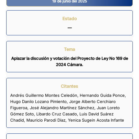
19 de junio del 2025
Estado
—
Tema
Aplazar la discusión y votación del Proyecto de Ley No 169 de
2024 Cámara.
Citantes
Andrés Guillermo Montes Celedón
,
Hernando Guida Ponce
,
Hugo Danilo Lozano Pimiento
,
Jorge Alberto Cerchiaro
Figueroa
,
José Alejandro Martínez Sánchez
,
Juan Loreto
Gómez Soto
,
Libardo Cruz Casado
,
Luis David Suárez
Chadid
,
Mauricio Parodi Díaz
,
Yenica Sugein Acosta Infante