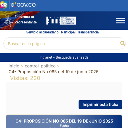
Ir
al
contenido
Encuentra tu
Representante
Servicio al ciudadano
l
Participa
l
Transparencia
Buscar
Bu
por:
Intranet
-
Búsqueda avanzada
Inicio
control-politico
C4- Proposición No 085 del 19 de junio 2025
Visitas: 220
Imprimir esta ficha
C4- PROPOSICIÓN NO 085 DEL 19 DE JUNIO 2025
Fecha