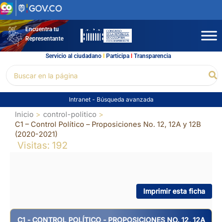
Ir
al
contenido
Encuentra tu
Representante
Servicio al ciudadano
l
Participa
l
Transparencia
Buscar
Bu
por:
Intranet
-
Búsqueda avanzada
Inicio
control-politico
C1 – Control Político – Proposiciones No. 12, 12A y 12B
(2020-2021)
Visitas: 192
Imprimir esta ficha
C1 - CONTROL POLÍTICO - PROPOSICIONES NO. 12, 12A