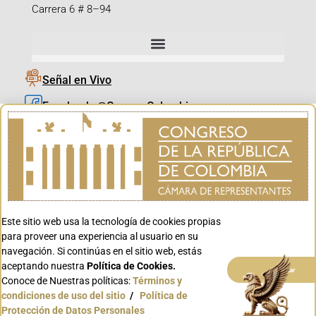
Carrera 6 # 8–94
Señal en Vivo
Facebook_@CamaraColombia
Instagram_@CamaraColombia
X_@CamaraColombia
Youtube_@CamaraColombia
Tiktok_@CamaraColombia
Este sitio web usa la tecnología de cookies propias
Youtube_@CanalCongreso
para proveer una experiencia al usuario en su
navegación. Si continúas en el sitio web, estás
aceptando nuestra
Política de Cookies.
Aceptar
Conoce de Nuestras políticas:
Términos y
condiciones de uso del sitio
/
Política de
Conoce GOV.CO
Protección de Datos Personales