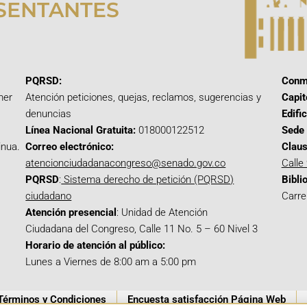
SENTANTES
PQRSD:
Conm
mer
Atención peticiones, quejas, reclamos, sugerencias y
Capit
denuncias
Edifi
Línea Nacional Gratuita:
018000122512
Sede 
inua.
Correo electrónico:
Claus
atencionciudadanacongreso@senado.gov.co
Calle
PQRSD
:
Sistema derecho de petición (PQRSD)
Bibli
ciudadano
Carre
Atención presencial
: Unidad de Atención
Ciudadana del Congreso, Calle 11 No. 5 – 60 Nivel 3
Horario de atención al público:
Lunes a Viernes de 8:00 am a 5:00 pm
Términos y Condiciones
Encuesta satisfacción Página Web