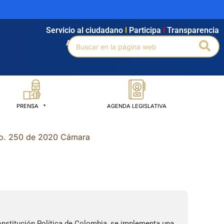
Servicio al ciudadano
l
Participa
l
Transparencia
Buscar
Bus
Agendamiento
l
Intranet
l
Búsqueda avanzada
por:
PRENSA
AGENDA LEGISLATIVA
 No. 250 de 2020 Cámara
onstitución Política de Colombia, se implementa una