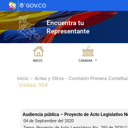
Ir
al
contenido
Encuentra tu
Representante
INICIO
CÁMARA
Inicio
Actas y Otros - Comisión Primera Constituc
Visitas: 104
Audiencia pública – Proyecto de Acto Legislativo 
04 de Septiembre del 2020
Tema: Proyecto de Acto Legislativo No. 250 de 2020 Cá