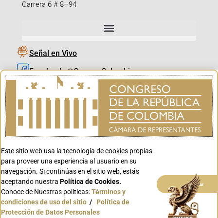
Carrera 6 # 8–94
Señal en Vivo
Facebook_@CamaraColombia
Instagram_@CamaraColombia
X_@CamaraColombia
Youtube_@CamaraColombia
Tiktok_@CamaraColombia
Este sitio web usa la tecnología de cookies propias
Youtube_@CanalCongreso
para proveer una experiencia al usuario en su
navegación. Si continúas en el sitio web, estás
aceptando nuestra
Política de Cookies.
Aceptar
Conoce de Nuestras políticas:
Términos y
condiciones de uso del sitio
/
Política de
Conoce GOV.CO
Protección de Datos Personales