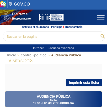
Ir
al
contenido
Encuentra tu
Representante
Servicio al ciudadano
l
Participa
l
Transparencia
Buscar
Bu
por:
Intranet
-
Búsqueda avanzada
Inicio
control-politico
Audiencia Pública
Visitas: 213
Imprimir esta ficha
AUDIENCIA PÚBLICA
Fecha
12 de Julio del 2018 08:00 am