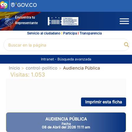
Ir
al
contenido
Encuentra tu
Representante
Servicio al ciudadano
l
Participa
l
Transparencia
Buscar
Bu
por:
Intranet
-
Búsqueda avanzada
Inicio
control-politico
Audiencia Pública
Visitas: 1.053
Imprimir esta ficha
AUDIENCIA PÚBLICA
Fecha
08 de Abril del 2026 11:11 am