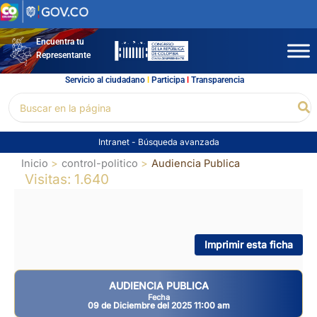
Ir
al
contenido
Encuentra tu
Representante
Servicio al ciudadano
l
Participa
l
Transparencia
Buscar
Bu
por:
Intranet
-
Búsqueda avanzada
Inicio
control-politico
Audiencia Publica
Visitas: 1.640
Imprimir esta ficha
AUDIENCIA PUBLICA
Fecha
09 de Diciembre del 2025 11:00 am