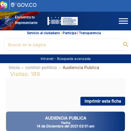
Ir
al
contenido
Encuentra tu
Representante
Servicio al ciudadano
l
Participa
l
Transparencia
Buscar
Bu
por:
Intranet
-
Búsqueda avanzada
Inicio
control-politico
Audiencia Publica
Visitas: 189
Imprimir esta ficha
AUDIENCIA PUBLICA
Fecha
14 de Diciembre del 2021 02:01 am