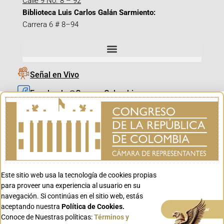
Calle 9 No. 8 – 92
Biblioteca Luis Carlos Galán Sarmiento:
Carrera 6 # 8–94
Señal en Vivo
Facebook_@CamaraColombia
Instagram_@CamaraColombia
X_@CamaraColombia
Youtube_@CamaraColombia
Tiktok_@CamaraColombia
Este sitio web usa la tecnología de cookies propias
Youtube_@CanalCongreso
para proveer una experiencia al usuario en su
navegación. Si continúas en el sitio web, estás
aceptando nuestra
Política de Cookies.
Aceptar
Conoce de Nuestras políticas:
Términos y